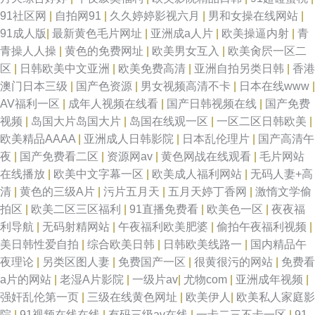
91社区网
|
自拍网91
|
久久婷婷影视六月
|
男和女操在线网站
|
91成人版
|
最新黄色毛片网址
|
亚洲成a人片
|
欧美操逼内射
|
青
青操人人操
|
黄色的免费网址
|
欧美男女互入
|
欧美肏屄一区二
区
|
日韩欧美中文亚洲
|
欧美免费高清
|
亚洲自拍另类日韩
|
香港
澳门日本三级
|
国产色资源
|
男女视频高清不卡
|
日本在线www
|
AV福利一区
|
成年人视频在线看
|
国产日韩视频在线
|
国产免费
视频
|
岛国大片岛国大片
|
岛国在线观一区
|
一区二区日韩欧美
|
欧美精品AAAA
|
亚洲成人日韩影院
|
日本乱伦理片
|
国产高清午
夜
|
国产免费看二区
|
资源网av
|
黄色网战在线观看
|
毛片网站
在线播放
|
欧美中文字幕一区
|
欧美成人福利网站
|
无码人妻+高
清
|
黄色的三级A片
|
污片五月天
|
五月天婷丁香网
|
激惰文学偷
拍区
|
欧美二区三区福利
|
91直播免费看
|
欧美色一区
|
夜夜福
利导航
|
无码射精网站
|
午夜福利欧美肥婆
|
偷拍午夜福利视频
|
美日韩性爱自拍
|
综合欧美日韩
|
日韩欧美线路一
|
国内精品午
夜理论
|
另类区图人妻
|
免费国产一区
|
很黄很污的网站
|
免费看
a片的网站
|
老湿A片影院
|
一级片av
|
尤物com
|
亚洲成年视频
|
强奸乱伦第一页
|
三级在线黄色网址
|
欧美伊人
|
欧美私人家庭影
院
|
91视频在线在线
|
有码三级av在线
|
一卡二三不卡一区
|
91