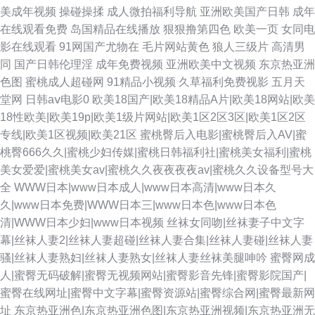
美成年视频
操碰操揉
成人微拍福利导航
亚洲欧美国产日韩
成年
在线观看免费
岛国精品在线播放
狠狠撸第四色
欧美一页
女同电
影在线观看
91网国产尤物在
毛片网站黄色
狼人三级片
高清男
同
国产日韩伦理淫
成年免费视频
亚洲欧美中文视频
东京热亚洲
色图
蜜桃成人超碰网
91精品小视频
久草福利免费视影
五月天
堂网
日韩aⅴ电影0
欧美18国产|欧美18精品A片|欧美18网站|欧美
18性欧美|欧美19p|欧美1级片网站|欧美1区2区3区|欧美1区2区
专线|欧美1区视频|欧美21区
蜜桃臀后入电影|蜜桃臀后入AV|蜜
桃臀666久久|蜜桃少妇传媒|蜜桃日韩福利社|蜜桃美女福利|蜜桃
美女爱爱|蜜桃美女av|蜜桃久久夜夜夜夜av|蜜桃久久设备型号大
全
WWW日本|www日本成人|www日本高清|www日本久
久|www日本免费|WWW日本三|www日本色|www日本色
清|WWW日本少妇|www日本视频
丝袜女同吻|丝袜妻子中文字
幕|丝袜人妻2|丝袜人妻超碰|丝袜人妻合集|丝袜人妻碰|丝袜人妻
骚|丝袜人妻熟妇|丝袜人妻熟女|丝袜人妻丝袜美腿呻吟
蜜臀网成
人|蜜臀无码破解|蜜臀无视频网站|蜜臀影音先锋|蜜臀影院国产|
蜜臀在线网址|蜜臀中文字幕|蜜臀资源站|蜜臀综合网|蜜臀最新网
址
东京热亚洲色|东京热亚洲色图|东京热亚洲视频|东京热亚洲无