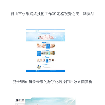
佛山市永網網絡技術工作室 定格視覺之美，鑄就品
質站點的靚麗底色
雙子醫療 筑夢未來的數字化醫療門戶效果圖賞析