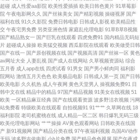
视频官网 后入巨乳 尢物网站入口 AV久久伊人精品天堂 伊人久久香焦网 91
超碰
成人性爱aa影院
欧美性爱插插
欧美日韩色黄片
91草莓影
院
午夜电影网久久
国产丝袜美女
国产精彩视频
操碰视屏
国产
资源超碰大香蕉 欧美久久穴 91熟女熟妇视频网站 九一看片入口 亚洲福利一
福利在线
91久久影院
免费日韩电影
日韩成人影视
欧美精品性
交
午夜宅男免费
另类亚洲色情
家庭乱伦理电影
91草B草B视频
区色午夜 日韩无码资源诱惑 91视频网新网站 九草免费在线 夜福利第一区日
国产精品熟女一
国产巨乳在线观看
四虎免费91
国内精品无码短
片
超碰成人操操
欧美猛交视频
西瓜影院在线观看
欧美做受日韩
韩 99微拍福利视频 麻豆操操操 91蜜桃福利视频 色婷婷影院在钱 AV大香蕉
国产在线一
国产原创视频在线
国产视频高清
国产丝袜一区
黄色
av网址大全
人妻乱视
国产成人在线网站
久草视频资源站
综合
伊人 久久伊人久久91 91N色网 91社区福利试看 美欧日韩av 91精东传媒网
五月香
成人app在线
四虎试看
91男女
国产男小鲜肉同
福利影
院网站
激情五月天色色
欧美极品电影
日韩成人第一页
国产日韩
站 久久99国产精品99 91极品视觉 国产第123页 欧美婷婷久久网 av爱福利
欧美电影
久久机热
成人午夜网
黄色天堂男人
操视频免费91
日
韩中文在线
精品中的精品
97国产精品视频
91美女在线视频
51
韩国伦理剧善良的嫂子 狼人五月天综合影院 91豆花视频 波多野洁衣家庭教
欧美
一区精品麻豆经典
国产在线观看资源
波多野洁衣视频
污网
站免费看
特级欧美在线观看
自拍视频91
91艹艹
久草网在线
18
师 日本无卡 91热爆视频 久久精品99久久清纯 91久久海角 国产专区中文字
福利影院
老司机蜜桃在线
成人精品一区二区
韩日爆乳无码三级
欧美伦理电影网站
艹艹操操
AV黄色观看网站
日韩欧美在线国
幕 亚洲色一色 东京热大乱轮 瑟色人妻 91入口免费观看 四虎剧院永久 91颜
产
新91视频网
国产精品分类在线
97午夜福利视频
岛国AV动作
无码
波多野吉依电影
小h片免费
国产精品色色视屏
国产午夜成