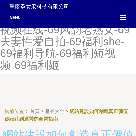
69传媒1区2区-69岛国电影
重慶圣女果科技有限公司
网-69豆花蜜芽在线-69豆花
MENU
视频在线-69风韵老熟女-69
夫妻性爱自拍-69福利she-
69福利导航-69福利短视
频-69福利姬
當前位置：
首頁
>
產品大全
>
網站建設如何創造真正價值
從設計到運營的全局指南
網站建設如何創造真正價值