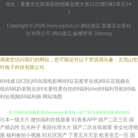
地址：重慶市北部新區經開園金開大道1222號5棟2單元24-
1
Copyright © 2026
www.yqclub.cn
網站建設
重慶圣女果科
技有限公司
網站建設
版權所有
Sitemap
感谢您访问我们的网站，您可能还对以下资源感兴趣：五指山堑
叶电子科技有限公司
69传媒1区2区|69岛国电影网|69豆花蜜芽在线|69豆花视频在
线|69风韵老熟女|69夫妻性爱自拍|69福利she|69福利导航|69福
利短视频|69福利姬
网站地图
日本一级大片
微拍福利在线观看
91香蕉APP
国产二区三区
国
91免费黄站 黄污视频在线观看导航 91剧场啪啪 人人干人人玩 伊人娱乐大香
产精品性
乱伦种子
美国伦理大片
国产二区在线观看
美女伦理视
频
福利偷拍小视频
91社区国产
丁香五月天堂
欧美变态一区
国
蕉 91孕妇在线观看 黑丝wwwcom 青青草一起艹 91九色呆哥在线 国内情侣