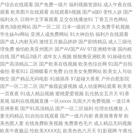
产综合在线观看
国产免费一级片
福利视频资源站
成人午夜在线
观看
欧美图片在线观看
在线观看h视频
国产a级0
变性人妖
国产
视频在线91 91福利资源站 91次员 国产精品乱码一区在线 亚洲无吗电影AV
福利永久
日韩中文字幕观看
足交在线播放91
丁香五月色网站
黄色3级抢网站
国产一区二区
日本一级婬片
久久免费手机视频
国模福利社 视频福利999 91洮色污污 欧美性黄色日韩性 91pron福利视频 超
学生妹Av网站
亚洲人成免费网站
91大神自拍
福利片在线观看
国产成人内射无码
激情五月极品婷婷
国产剧情精品
成人三级伦
碰在线伊人97网 天堂色色 91巨炮 超碰在线网址 日韩AV资源在线共享 91偷
理免费
偷怕欧美亚州图片
国产AV国产AV
97亚洲精华液
国内精
自线
国产精品3级片
成年女人视频
狠狠撸亚洲欧美
91操碰在线
拍福利视频 国产综合艹屄片 亚洲欧美日韩黄色 91在线小视频网址 欧美亚洲
国产高清精品二区
国产欧美在线视频
欧美色综合网
91国产自拍
偷拍
香蕉911
花蝴蝶看片免费
白丝美女免费网站
欧美女人与动
另类专区 91黄产 国产精品午夜啪啪视频 影音先锋资源AV导航 色司机APP导
物交
国产精品无码电影
91插插库
97超碰大香蕉
户外自慰影院
国产一区二区二区
国产偷窥盗摄视频
成人动漫网站观看
欧美第
航 91国精产品 超碰日韩人人乐 色五月丁香麻豆 豆花视频91av 少妇一区二
一页夜夜
91成人精品视频
蜜桃爱爱视频
乱伦熟女五月天
91香
蕉视
福利在线视频直播
一区xxxxx
岛国大片免费视频
一道日本
区在线 91伊人理论综合网 黑丝AV老司机 自啪91 www99男人天堂 欧美孕妇
亚洲香蕉
国产91高清精品
国产一区二区福利
伦理在线播放
人
妻无码精品
91自拍在线观看
国产一级片内射
夜夜骑青青草
欧
日P视频 91日比 久久伊人热 91成人视频黑丝 色男人夜天堂av wwwcom99
美色图人妻
在线免费欧美视频
免费黄色毛片
成人精品无码视频
欧美午夜极品
性欧美ⅩⅩⅩⅩ乱
欧美色色六月天
91影视网
午夜伦