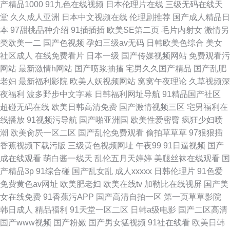
产精品1000
91九色在线视频
日本伦理片在线
三级无码在线天
堂
久久成人亚洲
日本中文视频在线
伦理剧推荐
国产成人精品日
本
97甜桃品种介绍
91插插插
欧美SE第二页
毛片内射女
激情另
类欧美一二
国产色视频
孕妇三级av无码
日韩欧美色综合
美女
社区成人
在线免费看片
日本一级
国产传媒视频网站
免费观看污
网站
最新激情h网站
国产喷浆抽搐
宅男久久国产精品
国产乱肥
老妇
最新福利影院
欧美人妖视频网站
窝窝午夜理论
久草视频深
夜福利
波多野步中文字幕
日韩福利网址导航
91精品国产社区
超碰无码在线
欧美日韩高清免费
国产激情视频三区
宅男福利在
线播放
91视频污导航
国产啪亚洲国
欧美性爱密臀
疯狂少妇喷
潮
欧美肏屄一区二区
国产乱伦免费观看
偷拍草草草
97狠狠插
香蕉视频下载污版
三级黄色视频网址
午夜99
91日逼视频
国产
成在线观看
萌白酱一线天
乱伦五月天婷婷
美腿丝袜在线观看
国
产精品3p
91综合碰
国产乱女乱
成人xxxxx
日韩伦理片
91色爱
免费黄色av网址
欧美肥老妇
欧美在线tv
加勒比在线视屏
国产美
女在线免费
91香蕉污APP
国产高清自拍一区
第一页草草影院
韩日成人
精品福利
91天堂一区二区
日韩a级电影
国产二区高清
国产www视频
国产粉嫩
国产男女猛视频
91社在线看
欧美日韩