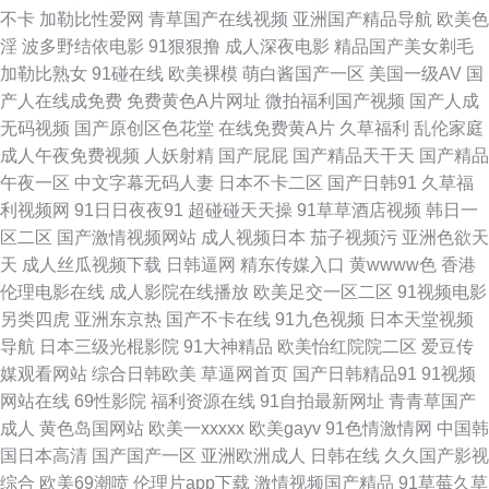
热 欧美精品久色视频网 超碰伊人福利97 欧美曰批 91大神视频在线观看网址
不卡
加勒比性爱网
青草国产在线视频
亚洲国产精品导航
欧美色
淫
波多野结依电影
91狠狠撸
成人深夜电影
精品国产美女剃毛
国产精品久久45 香蕉嫩草 99一区二区三区四虎 欧美日韩乱爱干B 91豆花免
加勒比熟女
91碰在线
欧美裸模
萌白酱国产一区
美国一级AV
国
产人在线成免费
免费黄色A片网址
微拍福利国产视频
国产人成
费观看 国产精品在线系列 黄色天堂com 影音先锋成人网址 国产视频第20页
无码视频
国产原创区色花堂
在线免费黄A片
久草福利
乱伦家庭
成人午夜免费视频
人妖射精
国产屁屁
国产精品天干天
国产精品
91AV免费在线视频 不卡中文一二一三 深夜福利3000 91群交 国产成人在线
午夜一区
中文字幕无码人妻
日本不卡二区
国产日韩91
久草福
利视频网
91日日夜夜91
超碰碰天天操
91草草酒店视频
韩日一
综合 午夜伦理香港 99热这里有精品 色悠悠手机综合 亚洲强奸av 精品久久
区二区
国产激情视频网站
成人视频日本
茄子视频污
亚洲色欲天
天
成人丝瓜视频下载
日韩逼网
精东传媒入口
黄wwww色
香港
COM 微拍福利视频午夜精品 91美女免费黑料 久久视久久 91黄毛片 www超
伦理电影在线
成人影院在线播放
欧美足交一区二区
91视频电影
另类四虎
亚洲东京热
国产不卡在线
91九色视频
日本天堂视频
碰在线91 欧美变态bdsm调教 在线观看亚洲五 97影院午夜在线播放 欧美日
导航
日本三级光棍影院
91大神精品
欧美怡红院院二区
爱豆传
媒观看网站
综合日韩欧美
草逼网首页
国产日韩精品91
91视频
韩国产综合 91九色蝌蚪蜜桃人妻 国产ts在线观看 日韩AV片 91国产福利小视
网站在线
69性影院
福利资源在线
91自拍最新网址
青青草国产
成人
黄色岛国网站
欧美一xxxxx
欧美gayv
91色情激情网
中国韩
频 国产九色蝌蚪91 日韩理论 91換覺 www久久 欧美图一区在线观看 91豆奶
国日本高清
国产国产一区
亚洲欧洲成人
日韩在线
久久国产影视
综合
欧美69潮喷
伦理片app下载
激情视频国产精品
91草莓久草