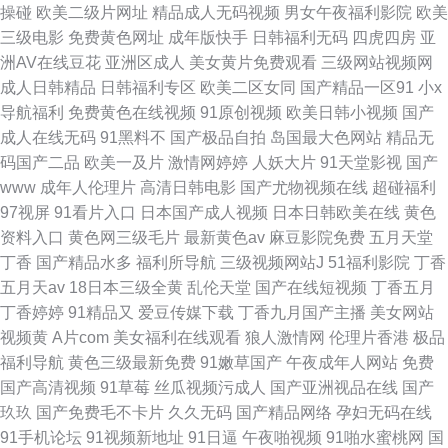
操碰
欧美二级片网址
精品成人无码视频
男女午夜福利影院
欧美
三级电影
免费黄色网址
成年版快手
日韩福利无码
四虎四房
亚
洲AV在线豆花
亚洲区成人
美女黄片免费观看
三级网站视频网
成人日韩精品
日韩福利专区
欧美二区女同
国产精品一区91
小x
导航福利
免费黄色在线视频
91原创视频
欧美日韩小视频
国产
成人在线无码
91黑料不
国产极品自拍
岛国最大色网站
精品无
码国产二品
欧美一及片
激情网婷婷
人妖大片
91天堂影视
国产
www
成年人伦理片
高清日韩电影
国产尤物视频在线
超碰福利
97视屏
91看片入口
日本国产成人视频
日本日韩欧美在线
黄色
资料入口
黄色网三级毛片
最新黄色av
麻豆影院免费
五月天堂
丁香
国产精品水多
福利所导航
三级视频网站J
51福利影院
丁香
五月天av
18日本三级全黄
乱伦天堂
国产在线短视频
丁香五月
丁香婷婷
91精品又
爱豆传媒下载
丁香九月国产主播
美女网站
视频黄
A片com
美女福利在线观看
狼人激情网
伦理片香港
极品
福利导航
黄色三级最新免费
91嫩草国产
午夜成年人网站
免费
国产高清视频
91草莓
丝瓜视频污成人
国产亚洲视品在线
国产
玖玖
国产免费毛不卡片
久久无码
国产精品网络
孕妇无码在线
91手机论坛
91视频新地址
91日逼
午夜啪视频
91啪水蜜桃网
国