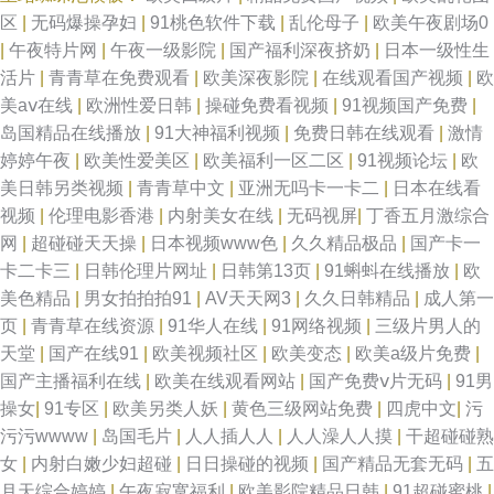
区
|
无码爆操孕妇
|
91桃色软件下载
|
乱伦母子
|
欧美午夜剧场0
|
午夜特片网
|
午夜一级影院
|
国产福利深夜挤奶
|
日本一级性生
活片
|
青青草在免费观看
|
欧美深夜影院
|
在线观看国产视频
|
欧
美aⅴ在线
|
欧洲性爱日韩
|
操碰免费看视频
|
91视频国产免费
|
岛国精品在线播放
|
91大神福利视频
|
免费日韩在线观看
|
激情
婷婷午夜
|
欧美性爱美区
|
欧美福利一区二区
|
91视频论坛
|
欧
美日韩另类视频
|
青青草中文
|
亚洲无吗卡一卡二
|
日本在线看
视频
|
伦理电影香港
|
内射美女在线
|
无码视屏
|
丁香五月激综合
网
|
超碰碰天天操
|
日本视频www色
|
久久精品极品
|
国产卡一
卡二卡三
|
日韩伦理片网址
|
日韩第13页
|
91蝌蚪在线播放
|
欧
美色精品
|
男女拍拍拍91
|
AV天天网3
|
久久日韩精品
|
成人第一
页
|
青青草在线资源
|
91华人在线
|
91网络视频
|
三级片男人的
天堂
|
国产在线91
|
欧美视频社区
|
欧美变态
|
欧美a级片免费
|
国产主播福利在线
|
欧美在线观看网站
|
国产免费ⅴ片无码
|
91男
操女
|
91专区
|
欧美另类人妖
|
黄色三级网站免费
|
四虎中文
|
污
污污wwww
|
岛国毛片
|
人人插人人
|
人人澡人人摸
|
干超碰碰熟
女
|
内射白嫩少妇超碰
|
日日操碰的视频
|
国产精品无套无码
|
五
月天综合婷婷
|
午夜寂寞福利
|
欧美影院精品日韩
|
91超碰蜜桃
|