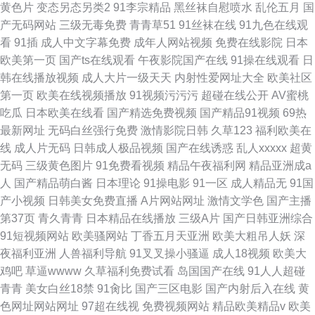
黄色片
变态另态另类2
91李宗精品
黑丝袜自慰喷水
乱伦五月
国
产无码网站
三级无毒免费
青青草51
91丝袜在线
91九色在线观
看
91插
成人中文字幕免费
成年人网站视频
免费在线影院
日本
欧美第一页
国产ts在线观看
午夜影院国产在线
91操在线观看
日
韩在线播放视频
成人大片一级天天
内射性爱网址大全
欧美社区
第一页
欧美在线视频播放
91视频污污污
超碰在线公开
AV蜜桃
吃瓜
日本欧美在线看
国产精选免费视频
国产精品91视频
69热
最新网址
无码白丝强行免费
激情影院日韩
久草123
福利欧美在
线
成人片无码
日韩成人极品视频
国产在线诱惑
乱人xxxxx
超黄
无码
三级黄色图片
91免费看视频
精品午夜福利网
精品亚洲成a
人
国产精品萌白酱
日本理论
91操电影
91一区
成人精品无
91国
产小视频
日韩美女免费直播
A片网站网址
激情文学色
国产主播
第37页
青久青青
日本精品在线播放
三级A片
国产日韩亚洲综合
91短视频网站
欧美骚网站
丁香五月天亚洲
欧美大粗吊人妖
深
夜福利亚洲
人兽福利导航
91叉叉操小骚逼
成人18视频
欧美大
鸡吧
草逼wwww
久草福利免费试看
岛国国产在线
91人人超碰
青青
美女白丝18禁
91肏比
国产三区电影
国产内射后入在线
黄
色网址网站网址
97超在线视
免费视频网站
精品欧美精品v
欧美