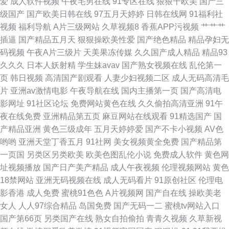
爱
成人软件视频
午夜宅男在线
91专区在线
狠狠干欧美
国产三
国产91av你懂的 91线上网站 日韩经典久久 91乱子国产乱子伦 国产精品理论
级国产
国产欧美日韩在线
97五月天婷婷
日韩在线网
91福利社
视频
福利导航
A片三级网站
久草视频8
香蕉APP污视频
艹艹艹
视频 久久草社区AV线 欧美伦15P 人人干人人妻av 色97人妻露脸在线 香蕉视
插逼
国产精品五月天
狠狠操欧美性爱
国产绝色精品
精品孕妇无
码视频
午夜A片三级片
天美果冻传媒
久久国产成人精品
精品93
频下载黄 91超碰大香蕉在线 91se在线观看 91青娱乐首页 91人妻人人操人
久久久
日本人妖射精
学生妹avav
国产熟女视频在线
乱伦第一
页
韩日视频
高清国产剧观看
人妻少妇视频二区
成人无码高清毛
人爽 91探花网址在线 91视屏免费看 97亚州色图 av深夜福利吧 国产精品香
片
亚洲av激情电影
午夜导航在线
国内主播第一页
国产高清电
影网址
91社区论坛
免费网站黄色在线
久久偷拍高清亚洲
91午
蕉国产 亚洲综合28p 成人AU网站在线观看 91视频网站在线 欧美亚另类风情
夜在线免费
亚洲精品第五页
麻豆网站在线观看
91精选国产
国
产精品亚洲
黄色三级成年
五月天婷婷爱
国产不卡小视频
AV色
91精品福利 人人操人人干av97 亚洲色图男人天堂Av 免费三级wwwcom 91
哟哟
亚洲天堂丁香五月
91社网
美女视频黄全免费
国产精品第
一页国
另类区另类欧美
欧美色图乱伦小说
免费成人软件
黄色网
热比 国产黄a三级大片 国内AV福利在线 国淫av 国产原创在线五区 黑料AV网
址视频播放
国产日产美产精品
成人午夜视频
伦理视频网站
黄色
18禁网站
亚洲无码视频在线
成人无码看片
91原创社区
伦理电
站在线观看 国内情侣视频在线91 国产熟妇一区二区视频 国产精品国产级国
影香港
成人免费
蜜桃91色色
A片视频网
国产自在线
操欧美老
女人
人人97综合精品
岛国免费
国产无码一二
蜜桃tv网站入口
99 国产一二三av 国产伪娘在线 国产区熟女丝袜
国产第66页
另类国产在线
熟女自拍偷拍
青青久视频
久草新视