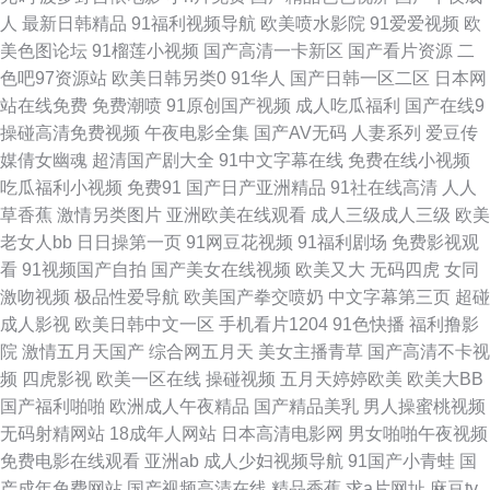
射 污污网址导航观看 国产精品黄 人妖伪娘 操B导航 五月天激情深爱网 黄色
人
最新日韩精品
91福利视频导航
欧美喷水影院
91爱爱视频
欧
美色图论坛
91榴莲小视频
国产高清一卡新区
国产看片资源
二
网址求推荐 91次元黄色观看 男人的天堂社区东京热 91超碰在线成人 韩国伦
色吧97资源站
欧美日韩另类0
91华人
国产日韩一区二区
日本网
站在线免费
免费潮喷
91原创国产视频
成人吃瓜福利
国产在线9
理剧在线观看 五月天日日干 欧美变态另类69 91草莓在线看 久久99国产精品
操碰高清免费视频
午夜电影全集
国产AV无码
人妻系列
爱豆传
媒倩女幽魂
超清国产剧大全
91中文字幕在线
免费在线小视频
99 91vv视频 国产熟妇一区二区视频 日韩精品色综合 1024在线视频 成人午
吃瓜福利小视频
免费91
国产日产亚洲精品
91社在线高清
人人
草香蕉
激情另类图片
亚洲欧美在线观看
成人三级成人三级
欧美
夜剧场av 五月色婷婷网址 不卡av网站 天堂一级大片 国产69AV视频 丝袜人
老女人bb
日日操第一页
91网豆花视频
91福利剧场
免费影视观
看
91视频国产自拍
国产美女在线视频
欧美又大
无码四虎
女同
妻中出 91熊貓 欧美亚洲成人福利 草莓视频免费观看 欧美丝袜足交 91性情
激吻视频
极品性爱导航
欧美国产拳交喷奶
中文字幕第三页
超碰
成人影视
欧美日韩中文一区
手机看片1204
91色快播
福利撸影
日韩欧美sss 91无毛精品 深爱激情网开心五月天 波多野吉依无码 国产亚洲
院
激情五月天国产
综合网五月天
美女主播青草
国产高清不卡视
频
四虎影视
欧美一区在线
操碰视频
五月天婷婷欧美
欧美大BB
欧美在线 91国产视频大全 海角豆花网站 91伦理聚合 欧美色图15P 91资源人
国产福利啪啪
欧洲成人午夜精品
国产精品美乳
男人操蜜桃视频
无码射精网站
18成年人网站
日本高清电影网
男女啪啪午夜视频
妻 人妻无码久久中文字幕 91永久免费看 色网91 肏屄四虎 1024成人网站 Ts
免费电影在线观看
亚洲ab
成人少妇视频导航
91国产小青蛙
国
产成年免费网站
国产视频高清在线
精品香蕉
求a片网址
麻豆tv