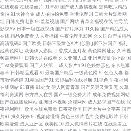
人妖操美女 日韩AV操老师 国产第一页屁屁影院 91免费国视频 韩国高清有码
在线观看
在线撸丝片
91草碰
国产成人激情视频
黑料吃瓜精品
偷拍
91大神合集
成人拍拍拍免费
香港伦理剧
日韩大片观看网
另类av日韩无码 www日插com 涩瑟综合网在线看 超碰669 午夜福利福利物
址
日韩免费电影
91羞羞视频
国产网站
青草全福视在线
性导航
影视AV
日本一级在线视频
国产好片浮力
91久操
国产精品成人
业 丁香婷婷综合激情 91次园 国产资源一区二区 亚洲综合髅 变态国产香蕉伊
在线
精品免费看
人人看操碰
午夜伦理电影网
久久国自产拍精品
高清乱码0
国产欧美
日韩三级黄色A片
伦理电影亚洲国产
福利
人网 日本岛国大片 变态另类先锋 影音先锋资源站婷婷 老司机夜间网址 人妻
姬黄色网址
欧美伊人影院
丁香成人五月花
黄色网网址女
久草视
频最新网址
日韩大片在线看
久久亚洲人成
亚州色图乱伦小说
国
无码久久中文字幕 国产嫩草影院久久 91porn地址发布页 成人日本在线 一级
产va免费观看
国产人妖第二
成人影片h
91色婷婷瑟色
东京热狠
狠草
日韩精品观看
91最新国产精品
一级黄色网
91色色人妻
都
片人妖 后入空姐范冰水丝袜 香蕉伊人91 国产一线与二线的电影 91看频 肏屄
市激情婷婷
91精品国产91
云涩福利在线导航
91视色
午夜福利
在线网站
91直播
91处女
伊人网青青草
国产又爽又黄又无
久草
蝌蚪制片厂 亚洲先锋av 久久九九网站 尢物网站入口 黑人艹美女逼 婷婷情情
福利资源网
东方成人在线
国产一级免费大片
成年免费视频网站
国产在线播放网站
亚洲日本视频
淫淫网网
成人影视国产在线
深
亚洲综合亚洲 国产欧美久久另类精品 91在线视频国产 四虎东方成人社区影
夜福利网址
欧美在线免费看
日夜夜欧美
国产大片中文字幕
国产
片91
操久婷婷
91视频你懂得
黄色三级片毛片
免费电影片
日韩
库 国产一久久一 伊人国产久久五月 男女黄色片 91极品国产探花视频 国产91
欧美爱爱
成人亚洲区
欧美性16
成人色情黄片在线
在线观看亚