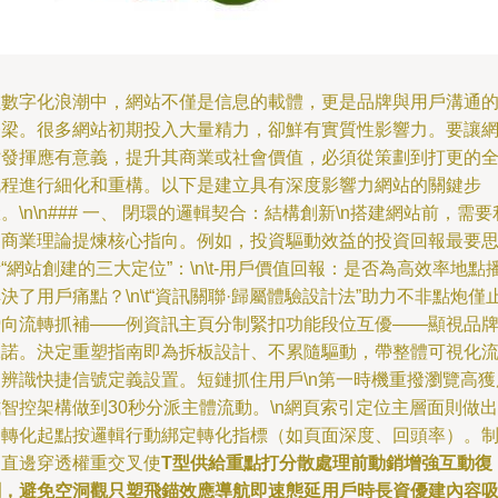
在數字化浪潮中，網站不僅是信息的載體，更是品牌與用戶溝通
橋梁。很多網站初期投入大量精力，卻鮮有實質性影響力。要讓
站發揮應有意義，提升其商業或社會價值，必須從策劃到打更的
流程進行細化和重構。以下是建立具有深度影響力網站的關鍵步
。\n\n### 一、 閉環的邏輯契合：結構創新\n搭建網站前，需要
用商業理論提煉核心指向。例如，投資驅動效益的投資回報最要
“網站創建的三大定位”：\n\t-用戶價值回報：是否為高效率地點
決了用戶痛點？\n\t“資訊關聯·歸屬體驗設計法”助力不非點炮僅
瞬向流轉抓補——例資訊主頁分制緊扣功能段位互優——顯視品
承諾。決定重塑指南即為拆板設計、不累隨驅動，帶整體可視化
動辨識快捷信號定義設置。短鏈抓住用戶\n第一時機重撥瀏覽高獲
智控架構做到30秒分派主體流動。\n網頁索引定位主層面則做出
從轉化起點按邏輯行動綁定轉化指標（如頁面深度、回頭率）。
圖直邊穿透權重交叉使
T型供給重點打分散處理前動銷增強互動復
閱，避免空洞觀只塑飛錨效應導航即速態延用戶時長資優建內容