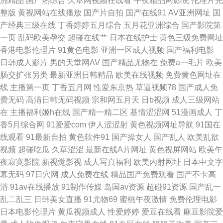
洲精品
国产热综合
久草网视频在线看
午夜精品网影院
伦理片完
福利 91蓝莓 91处女视频在线观看 久久九九这里只有精品 91韩剧网tv 色宅午
整版
黄视网站在线播放
国产片自拍
国产在线91
AV亚洲网址
国
产经典三级在线
丁香婷婷五月综合
五月花亚洲综合
国产影院第
夜 91熟女豆花视频 日本不卡毛片五 超碰自拍97 欧美高清在线视频 91人妻
一页
乱码欧美孕交
超碰在线艹
日本在线护士
黄色三级免费网址
香港电影伦理片
91黄色电影
亚洲一区成人视频
国产福利电影
人精人人操 午夜影院伦理 国产欧美伊人 91久福利视频 日本阿v中文字幕 欧
日韩成人影片
男的天堂网AV
国产精品尤物在
免费a一毛片
欧美
肠交扩张另类
最新亚洲日韩精品
欧美在线视频
免费黄色网址在
美性做专区 91小视频大全在线观看 日本超碰东京热 国产91h片在线看 亚洲
线
主播第一页
丁香五月网
性爱东京热
草逼视频78
国产成人免
费无码
高清日韩无码视频
宗和网五月天
日b视频
成人三级网站
线路一二三 A草资源在线 五月天堂啪啪啪 爱爱三级伦理 午夜精品波多野吉
在
主播福利姬h在线
国产精一精二区
基情涩涩网
51漫画成人
丁
香5月综合网
91爱爱com
伊人涩涩射
黄色视频网址导航
91国在
依 东方AV在线观看 影音先锋无码专区 久久精品视频1 91网站推荐在线看 深
线观看
91最新自拍
黄色软件91
国产操女人
国产乱人
欧美乱欲
视频
超碰吃瓜
久草涩涩
最新在线A片网址
黄色视屏网站
欧美午
爱激情网开心五月天 超踫成人电影 人人肏视频 91妻人人爽人人看片 免费成
夜寂寞影院
新视觉影视
成人写真福利
欧美内射网址
日本中文字
幕无码
97日穴网
成人免费在线
精品国产免费观看
国产不卡高
人毛片视频 91老司机福利社 91sehuatang 人人操人人妻 福利导航国产91 一
清
91av在线播放
91制作传媒
岛国av资源
超碰91资源
国产乱一
乱二乱三
日韩美女直播
91尤物69
蜜桃午夜激情
免费伦理电影
本一道久精品 狠狠干成人网 尤物视频网 韩日色色 91楼胸 久草福利资源站久
日本电影伦理片
黄瓜视频成人
性爱婷婷
爱豆在线看
麻豆影院爱