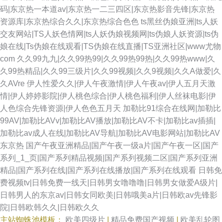
码|东京热一本道av|东京热一二三四区|东京热影音先锋|东京热
资源库|东京热综合久久|东京热综合色色
ts黑丝伪娘亚洲|ts人妖
交友网站|TS人妖色情网|ts人妖伪娘视频网|ts伪娘人妖资源|ts伪
娘在线|Ts伪娘在线观看|TS伪娘在线直播|TS亚洲社区|www尤物
com
久久99九九|久久99热99|久久99热99热|久久99热www|久
久99热精品|久久99三级片|久久99视频|久久9视频|久久A做爱|久
久AVre
伊人性爱久久|伊人午夜激情|伊人午夜av|伊人五月天激
情|伊人婷婷影院|伊人桃色综合|伊人桃色福利|伊人丝袜电影|伊
人色综合先锋资源|伊人色色五月天
加勒比91综合在线网|加勒比
99AV|加勒比AVv|加勒比AV播放|加勒比AV不卡|加勒比av插插|
加勒比av成人在线|加勒比AV导航|加勒比AV电影网站|加勒比AV
东京热
国产午夜亚洲精品|国产午夜一级a片|国产午夜一区|国产
系列_1_页|国产系列精品视频|国产系列视频二区|国产系列亚洲
精品|国产系列在线|国产系列在线播放|国产系列在线观看
日韩免
费视频tv|日韩免费一线天|日韩男女噜噜噜|日韩男女做爱A级片|
日韩男人的东京av|日韩女同欧美|日韩哦美a片|日韩欧av先锋影
院|日韩欧韩久久|日韩欧久久
主站蜘蛛池模板：
欧美四级片
|
精品免费国产视频
|
欧美乱轮图