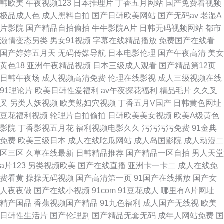
韩欧美
午夜视频123
日本推理片
丁香五月网站
国产免费看视频
极品成人色
成人黑料自拍
国产日韩欧美网站
国产无码av
老湿A
片影院
国产精品自拍偷拍
牛牛影院A片
日韩无码视频网站
都市
激情变态另类
男女91视频
字幕在线精品播放
免费国产在线看
国产婷婷五月天
无码传媒导航
日本电影伦理
国产午夜高清
美女
黄色18
亚洲午夜精品视频
日本三级成人观看
国产精品第12页
日韩午夜场
成人视频高清免费
伦理在线影视
成人三级视频在线
91理论片
欧美日韩性爱福利
av午夜探花福利
精品毛片
久久叉
叉
另类人妖视频
欧美熟妇穴视频
丁香五月V国产
日韩黄色网址
豆花福利视频
轮理片自拍偷拍
日韩欧美美女视频
欧美A级黄色
影院
丁香影视五月花
福利视频电影久久
污污污污免费
91金典
免费
欧美三级日本
成人在线吃瓜网站
成人岛国影院
成人动漫二
区三区
久草在线最新
日韩精品推荐
国产精品一区自拍
男人天堂
a片123
另类视频欧美
国产在线直播
亚洲卡一卡二
成人在线免
费看黄
操操无码视频
国产高清第一页
91国产在线播放
国产女
人夜夜做
国产在线小视频
91com
91豆花成人
哪里有A片网址
精产国品
香蕉视频国产精品
91九色福利
成人国产无线视
欧美
日韩性生活片
国产伦理剧
国产精品无套无码
成年人网站免费
国