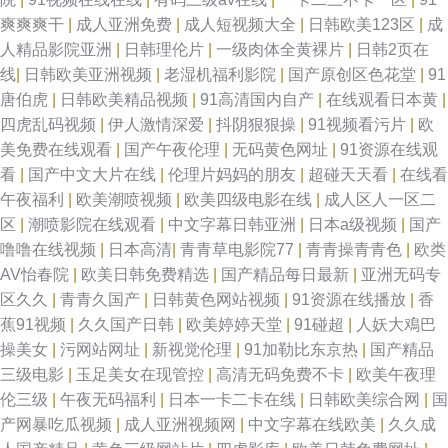
爽爽爽干
|
成人亚洲免费
|
成人短视频大全
|
日韩欧美123区
|
成
人精品影院亚洲
|
日韩理伦片
|
一级肉体全黄裸片
|
日韩2页在
线
|
日韩欧美亚洲视频
|
老湿机福利影院
|
国产原创区色花堂
|
91
唐伯虎
|
日韩欧美精品视频
|
91高清国内自产
|
在线观看日本黄
|
四虎乱码视频
|
伊人激情深爱
|
抖阴狠狠操
|
91视频看污片
|
欧
美免费在线观看
|
国产午夜伦理
|
无码黄色网址
|
91资源在线观
看
|
国产中文大片在线
|
伦理片妈妈的朋友
|
超碰天天看
|
在线看
午夜福利
|
欧美潮喷视频
|
欧美四级电影在线
|
成人区人一区二
区
|
潮喷影院在线观看
|
中文字幕日韩亚洲
|
日本a级视频
|
国产
噜噜在线视频
|
日本高清
|
青青草电影院77
|
青青操青青色
|
欧类
AV怡春院
|
欧美日韩免费精选
|
国产精品每日最新
|
亚洲无码专
区久久
|
青青久国产
|
日韩黄色网站视频
|
91资源在线播放
|
香
蕉91视频
|
久久国产日韩
|
欧美婷婷天堂
|
91碰超
|
人妖大鳮巴
操美女
|
污网站网址
|
新视觉伦理
|
91加勒比东京热
|
国产精品
三级电影
|
玉足美女在现管控
|
高清无码免费不卡
|
欧美午夜理
伦三级
|
午夜无码福利
|
日本一卡二卡在线
|
日韩欧美综合网
|
国
产网暴吃瓜视频
|
成人亚洲视频网
|
中文字幕在线欧美
|
久久成