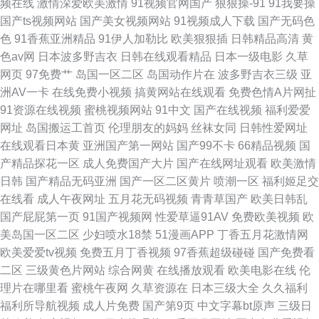
频在线
激情深爱欧美激情
91视频官网国产
狠狠操-91
91我要操
国产ts视频网站
国产美女视频网站
91视频成人下载
国产无码色
色
91香蕉亚洲精品
91伊人加勒比
欧美狠狠插
日韩精品高清
黄
色av网
日本波多野吉衣
日韩在线观看精品
日本一级电影
久草
网页
97免费艹
岛国一区二区
岛国动作片在
波多野吉衣三级
亚
洲AV一卡
在线免费小视频
搞黄网站在线观看
免费色情A片网扯
91资源在线视频
蜜桃视频网站
91中文
国产在线视频
福利爱爱
网址
岛国搬运工首页
伦理朋友的妈妈
丝袜女同
日韩性爱网址
在线观看日本黄
亚洲国产第一网站
国产99不卡
66精品视频
国
产精品探花一区
成人免费国产大片
国产在线网址观看
欧美激情
日韩
国产精品无码亚洲
国产一区二区黄片
喷潮一区
福利姬足交
在线看
成人午夜网址
五月花无码视频
青青草国产
欧美日韩乱
国产屁屁第一页
91国产视频网
性爱草逼91AV
免费欧美视频
欧
美岛国一区二区
少妇喷水18禁
51漫画APP
丁香五月花激情网
欧美爱爱tv视频
免费五月丁香视频
97香蕉超级碰碰
国产免费看
二区
三级黄色片网站
综合网黄
在线播放观看
欧美电影在线
伦
理片在哪里看
蜜桃午夜网
久草资源在
日本三级大全
久久福利
福利所导航视频
成人片免费
国产第9页
中文字幕bt原声
三级日