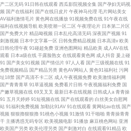
产二区无码
91日韩在线观看
西瓜影院视频全集
国产孕妇无码视
频
国产在线福利
国产在线日皮片
午夜神马伦理
毛片网站美女
AV福利激情毛片
黄色网在线播放
91视频免费在线
91午夜在线
福利在线视频导航
欧美喷潮一区二区
午夜理论片
日本第二片区
国产免费大片
精品呦视频
日本乱伦高清无码
深夜国产视频
91
刺激视频
日本中文字幕一区
日韩免费精品视频
日本高清v
欧美
日韩伦理午夜
91碰超免费
亚洲色图网站
精品欧美
成人AV在线
观看
日本a级在线
干露脸熟女
在线观看黄色网
成人抖音
爰上碰
91
国产美女91视频
国产情侣片
97人人看
国产三级视频在线
91
免费视频精品
国产精品另类
黄色AV网站人
黄色91福利社
污网
址18禁
国产高清不卡二区
成人午夜视频免费
欧美激情福利网
国产青青青草
91草逼视频
免费看片日韩
午夜视频福利免费
国
产嫩草视频在线
69叉叉叉
最新日本在线视频
日韩成人a
青青操
91
五月天婷婷
91短视频在线
国产在线观看的
白丝美女自慰网
站
91福利免费视频
加勒比91AV
91在线观看
黄网站av在线
国产
视频
狠狠擼狠狠擼
91桃色小视频
91激情
91干啪啪
青青操青青
干
主播诱惑无码专区
欧美视频电影
91播放
麻豆桃色网站
亚洲
欧美国产另类
欧美伦理另类
国产刺激对白
在线观看91精品
欧